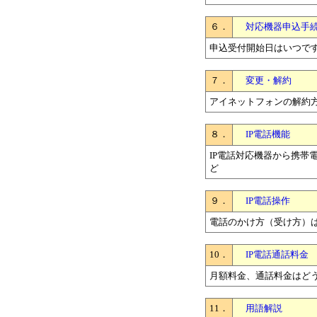
６．
対応機器申込手
申込受付開始日はいつで
７．
変更・解約
アイネットフォンの解約
８．
IP電話機能
IP電話対応機器から携帯
ど
９．
IP電話操作
電話のかけ方（受け方）
10．
IP電話通話料金
月額料金、通話料金はど
11．
用語解説