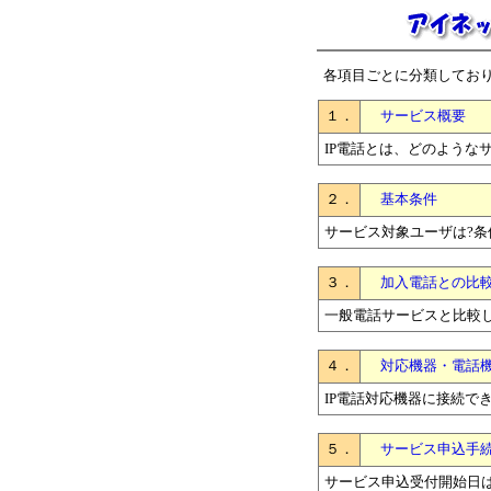
各項目ごとに分類してお
１．
サービス概要
IP電話とは、どのような
２．
基本条件
サービス対象ユーザは?条
３．
加入電話との比
一般電話サービスと比較
４．
対応機器・電話
IP電話対応機器に接続で
５．
サービス申込手
サービス申込受付開始日