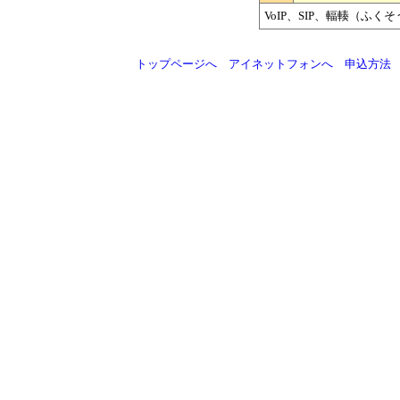
VoIP、SIP、輻輳（ふく
トップページへ
アイネットフォンへ
申込方法